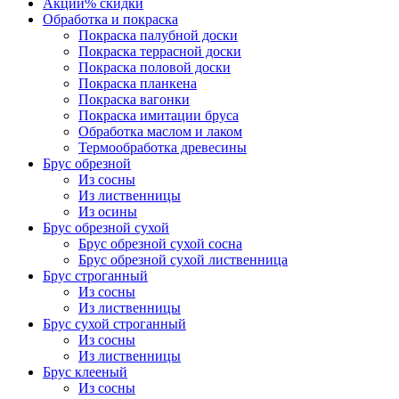
Акции
% скидки
Обработка и покраска
Покраска палубной доски
Покраска террасной доски
Покраска половой доски
Покраска планкена
Покраска вагонки
Покраска имитации бруса
Обработка маслом и лаком
Термообработка древесины
Брус обрезной
Из сосны
Из лиственницы
Из осины
Брус обрезной сухой
Брус обрезной сухой сосна
Брус обрезной сухой лиственница
Брус строганный
Из сосны
Из лиственницы
Брус сухой строганный
Из сосны
Из лиственницы
Брус клееный
Из сосны