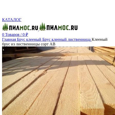
Производство и реализация пиломатериалов с доставкой по Москве и Московской
области.
КАТАЛОГ
0
Товаров
/
0
₽
Главная
Брус клееный
Брус клееный лиственница
Клееный
брус из лиственницы сорт АВ