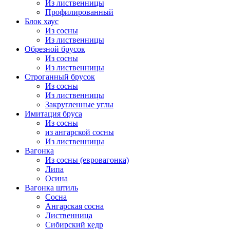
Из лиственницы
Профилированный
Блок хаус
Из сосны
Из лиственницы
Обрезной брусок
Из сосны
Из лиственницы
Строганный брусок
Из сосны
Из лиственницы
Закругленные углы
Имитация бруса
Из сосны
из ангарской сосны
Из лиственницы
Вагонка
Из сосны (евровагонка)
Липа
Осина
Вагонка штиль
Сосна
Ангарская сосна
Лиственница
Сибирский кедр