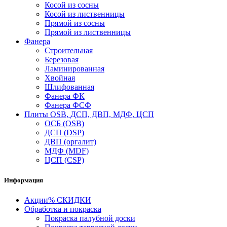
Косой из сосны
Косой из лиственницы
Прямой из сосны
Прямой из лиственницы
Фанера
Строительная
Березовая
Ламинированная
Хвойная
Шлифованная
Фанера ФК
Фанера ФСФ
Плиты OSB, ДСП, ДВП, МДФ, ЦСП
ОСБ (OSB)
ДСП (DSP)
ДВП (оргалит)
МДФ (MDF)
ЦСП (CSP)
Информация
Акции
% СКИДКИ
Обработка и покраска
Покраска палубной доски