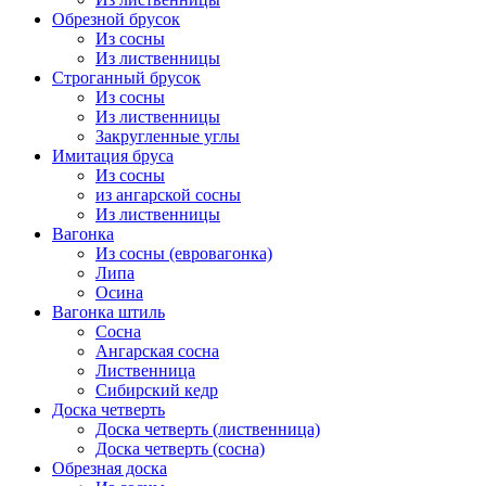
Обрезной брусок
Из сосны
Из лиственницы
Строганный брусок
Из сосны
Из лиственницы
Закругленные углы
Имитация бруса
Из сосны
из ангарской сосны
Из лиственницы
Вагонка
Из сосны (евровагонка)
Липа
Осина
Вагонка штиль
Сосна
Ангарская сосна
Лиственница
Сибирский кедр
Доска четверть
Доска четверть (лиственница)
Доска четверть (сосна)
Обрезная доска