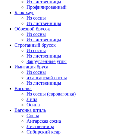
Из лиственницы
Профилированный
Блок хаус
Из сосны
Из лиственницы
Обрезной брусок
Из сосны
Из лиственницы
Строганный брусок
Из сосны
Из лиственницы
Закругленные углы
Имитация бруса
Из сосны
из ангарской сосны
Из лиственницы
Вагонка
Из сосны (евровагонка)
Липа
Осина
Вагонка штиль
Сосна
Ангарская сосна
Лиственница
Сибирский кедр