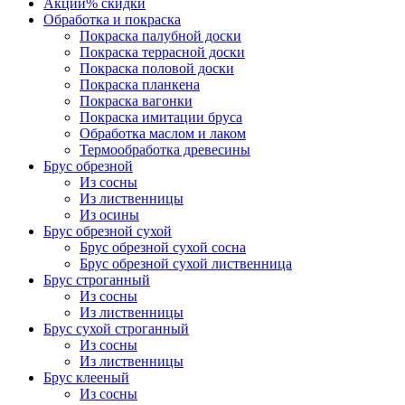
Акции
% скидки
Обработка и покраска
Покраска палубной доски
Покраска террасной доски
Покраска половой доски
Покраска планкена
Покраска вагонки
Покраска имитации бруса
Обработка маслом и лаком
Термообработка древесины
Брус обрезной
Из сосны
Из лиственницы
Из осины
Брус обрезной сухой
Брус обрезной сухой сосна
Брус обрезной сухой лиственница
Брус строганный
Из сосны
Из лиственницы
Брус сухой строганный
Из сосны
Из лиственницы
Брус клееный
Из сосны