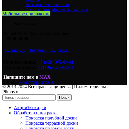
Контакты / реквизиты
Политика конфиденциальности
Мобильное приложение
Контакты
Мы работаем для вас каждый день
с
09:00-20:00
г.Химки, ул. Заводская 2А, стр.13
Горячая линия:
+7 (499) 372-04-41
Тех. поддержка:
+7(495) 135-02-03
Напишите нам
в
MAX
E-mail:
Admin@pil-mos.ru
© 2013-2024 Все права защищены. | Пиломатериалы -
Pilmos.ru
Поиск
Акции
% скидки
Обработка и покраска
Покраска палубной доски
Покраска террасной доски
Покраска половой доски