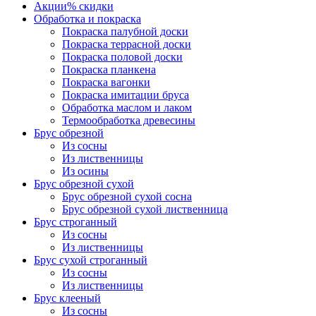
Акции
% скидки
Обработка и покраска
Покраска палубной доски
Покраска террасной доски
Покраска половой доски
Покраска планкена
Покраска вагонки
Покраска имитации бруса
Обработка маслом и лаком
Термообработка древесины
Брус обрезной
Из сосны
Из лиственницы
Из осины
Брус обрезной сухой
Брус обрезной сухой сосна
Брус обрезной сухой лиственница
Брус строганный
Из сосны
Из лиственницы
Брус сухой строганный
Из сосны
Из лиственницы
Брус клееный
Из сосны