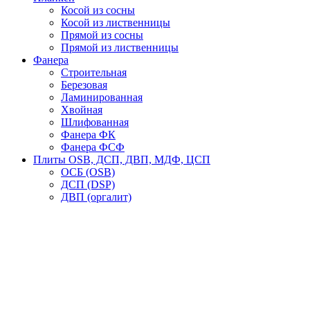
Косой из сосны
Косой из лиственницы
Прямой из сосны
Прямой из лиственницы
Фанера
Строительная
Березовая
Ламинированная
Хвойная
Шлифованная
Фанера ФК
Фанера ФСФ
Плиты OSB, ДСП, ДВП, МДФ, ЦСП
ОСБ (OSB)
ДСП (DSP)
ДВП (оргалит)
МДФ (MDF)
ЦСП (CSP)
Логин / Регистрация
Корзина
закрыть