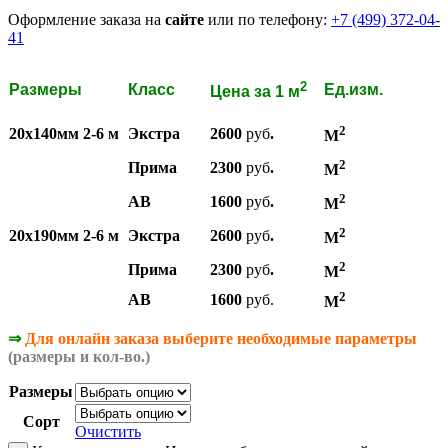
Оформление заказа на
сайте
или по телефону:
+7 (499) 372-04-
41
2
Размеры
Класс
Ед.изм.
Цена за 1 м
2
20х140мм 2-6 м
Экстра
2600
руб
.
М
2
Прима
2300
руб
.
М
2
АВ
1600
руб
.
М
2
20х190мм 2-6 м
Экстра
2600
руб
.
М
2
Прима
2300
руб
.
М
2
АВ
1600
руб.
М
⇒
Для онлайн заказа выберите необходимые параметры
(размеры и кол-во.)
Размеры
Сорт
Очистить