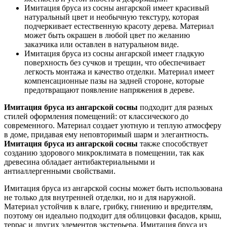
Имитация бруса из сосны ангарской имеет красивый
натуральный цвет и необычную текстуру, которая
подчеркивает естественную красоту дерева. Материал
может быть окрашен в любой цвет по желанию
заказчика или оставлен в натуральном виде.
Имитация бруса из сосны ангарской имеет гладкую
поверхность без сучков и трещин, что обеспечивает
легкость монтажа и качество отделки. Материал имеет
компенсационные пазы на задней стороне, которые
предотвращают появление напряжения в дереве.
Имитация бруса из ангарской
сосны
подходит для разных
стилей оформления помещений: от классического до
современного. Материал создает уютную и теплую атмосферу
в доме, придавая ему неповторимый шарм и элегантность.
Имитация
бруса
из ангарской
сосны
также способствует
созданию здорового микроклимата в помещении, так как
древесина обладает антибактериальными и
антиаллергенными свойствами.
Имитация бруса из ангарской сосны может быть использована
не только для внутренней отделки, но и для наружной.
Материал устойчив к влаге, грибку, гниению и вредителям,
поэтому он идеально подходит для облицовки фасадов, крыш,
террас и других элементов экстерьера. Имитация бруса из