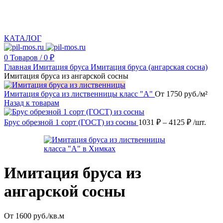
Производство и реализация пиломатериалов с доставкой по Москве и Московской
области.
КАТАЛОГ
0
Товаров
/
0
₽
Главная
Имитация бруса
Имитация бруса (ангарская сосна)
Имитация бруса из ангарской сосны
Имитация бруса из лиственницы класс "A"
От 1750 руб./м²
Назад к товарам
Брус обрезной 1 сорт (ГОСТ) из сосны
1031
₽
–
4125
₽
/шт.
Имитация бруса из
ангарской сосны
От 1600 руб./кв.м