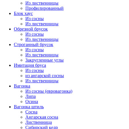
Из лиственницы
Профилированный
Блок хаус
Из сосны
Из лиственницы
Обрезной брусок
Из сосны
Из лиственницы
Строганный брусок
Из сосны
Из лиственницы
Закругленные углы
Имитация бруса
Из сосны
из ангарской сосны
Из лиственницы
Вагонка
Из сосны (евровагонка)
Липа
Осина
Вагонка штиль
Сосна
Ангарская сосна
Лиственница
Сибирский кедр