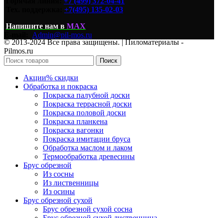
Горячая линия:
+7 (499) 372-04-41
Тех. поддержка:
+7(495) 135-02-03
Напишите нам
в
MAX
E-mail:
Admin@pil-mos.ru
© 2013-2024 Все права защищены. | Пиломатериалы -
Pilmos.ru
Поиск
Акции
% скидки
Обработка и покраска
Покраска палубной доски
Покраска террасной доски
Покраска половой доски
Покраска планкена
Покраска вагонки
Покраска имитации бруса
Обработка маслом и лаком
Термообработка древесины
Брус обрезной
Из сосны
Из лиственницы
Из осины
Брус обрезной сухой
Брус обрезной сухой сосна
Брус обрезной сухой лиственница