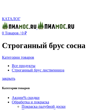
Производство и реализация пиломатериалов с доставкой по Москве и Московской
области.
КАТАЛОГ
0
Товаров
/
0
₽
Строганный брус сосна
Категории товаров
Все
продукты
Строганный брус лиственница
закрыть
Категории товаров
Акции
% скидки
Обработка и покраска
Покраска палубной доски