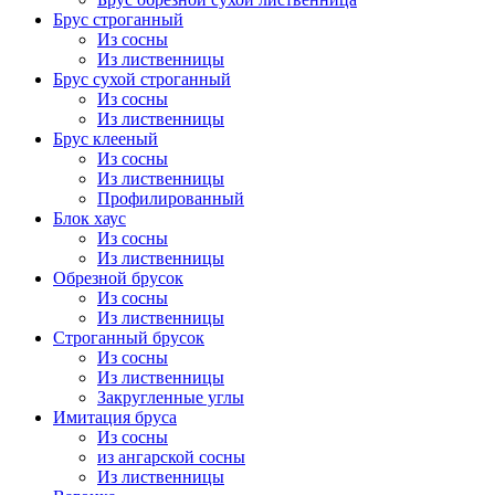
Брус строганный
Из сосны
Из лиственницы
Брус сухой строганный
Из сосны
Из лиственницы
Брус клееный
Из сосны
Из лиственницы
Профилированный
Блок хаус
Из сосны
Из лиственницы
Обрезной брусок
Из сосны
Из лиственницы
Строганный брусок
Из сосны
Из лиственницы
Закругленные углы
Имитация бруса
Из сосны
из ангарской сосны
Из лиственницы