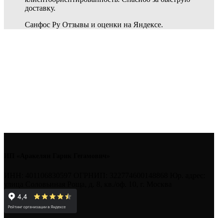
доставку.
Санфос Ру
Отзывы и оценки на Яндексе.
ИП «Аракелян Гарик Гегамович»
ИНН: 401106830597 ОГРНИП: 322774600148868 Юр. адрес:
улица Соловьиная Роща, д. 8, кв./оф. 10, г. Москва